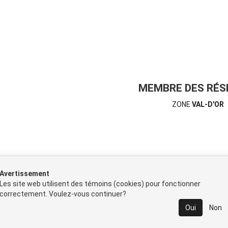
MEMBRE DES RÉSE
ZONE
VAL-D'OR
PROPULSÉ PAR
Avertissement
Les site web utilisent des témoins (cookies) pour fonctionner
correctement. Voulez-vous continuer?
Oui
Non
us
•
Catégories
•
Plan du site
•
Français
•
Politique de confide