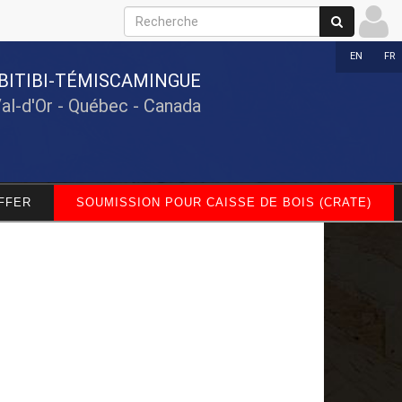
EN
FR
BITIBI-TÉMISCAMINGUE
Val-d'Or - Québec - Canada
FFER
SOUMISSION POUR CAISSE DE BOIS (CRATE)