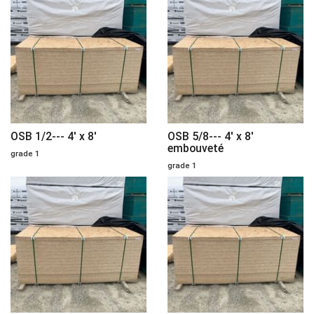
OSB 1/2--- 4' x 8'
OSB 5/8--- 4' x 8'
embouveté
grade 1
grade 1